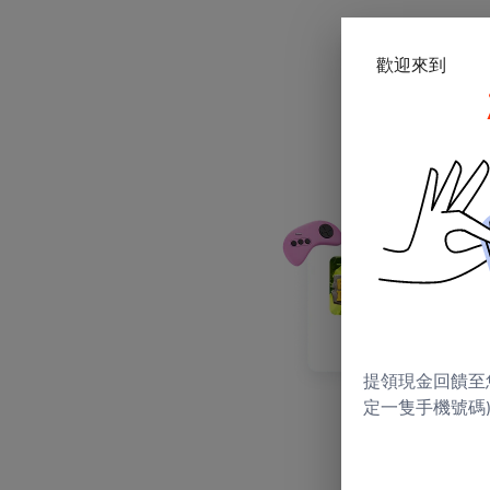
歡迎來到
提領現金回饋至
定一隻手機號碼)