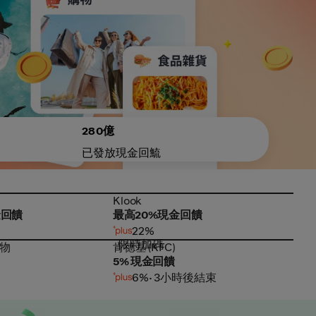
280億
已發放現金回鯍
Klook
Ya
Klook
Ya
金回饋
最高20%現金回饋
最高
22%
限時加碼
限
物
肯德基 (KFC)
LIN
物
肯德基 (KFC)
LIN
5% 現金回饋
最高
6%
• 3小時後結束