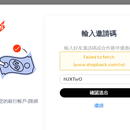
輸入邀請碼
輸入好友邀請碼或合作夥伴優惠
如何運作
Failed to fetch
1
搜尋你喜愛的商家或遊戲
(www.shopback.com.tw)
2
像平常一樣購物、預訂旅行和
3
正在追蹤你的現金回饋 😌
確認送出
您的銀行帳戶 (限綁
繼續