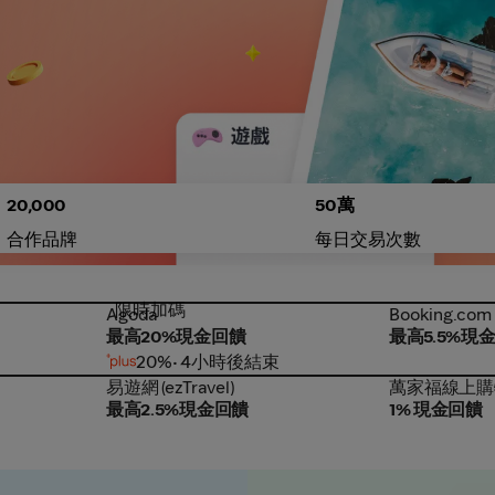
20,000
50萬
合作品牌
每日交易次數
限時加碼
Agoda
Booking.com
Agoda
Booking.com
最高20%現金回饋
最高5.5%現
20%
• 4小時後結束
易遊網 (ezTravel)
萬家福線上購
易遊網 (ezTravel)
萬家福線上購
最高2.5%現金回饋
1% 現金回饋