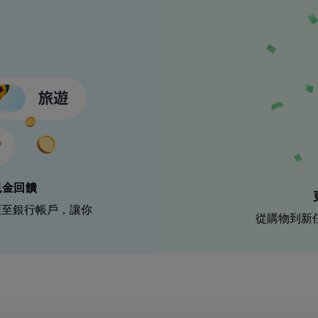
現金回饋
領至銀行帳戶，讓你
從購物到新