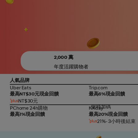
2,000 萬
年度活躍購物者
人氣品牌
Uber Eats
Trip.com
Uber Eats
Trip.com
最高NT$30元現金回饋
最高6%現金回饋
NT$30元
限時加碼
PChome 24h購物
KKday
PChome 24h購物
KKday
最高1%現金回饋
最高20%現金回饋
21%
• 3小時後結束