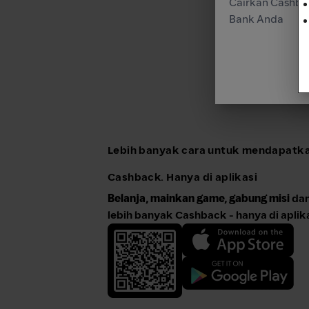
Cairkan Cashba
Bank Anda
Lebih banyak cara untuk mendapatk
Cashback. Hanya di aplikasi
Belanja, mainkan game, gabung misi
dan
lebih banyak Cashback - hanya di aplika