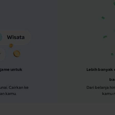
 game untuk
Lebih banyak 
ba
unai. Cairkan ke
Dari belanja hi
nan kamu.
kamu m