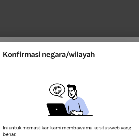
ng ke
Konfirmasi negara/wilayah
Masukan Kode
Cara kerjanya
1
Cari merchant atau game fav
Gunakan Referral teman atau K
2
Belanja, pesan travel atau m
Reward
3
Kamu bisa bersantai dulu s
Failed to fetch
(www.shopback.co.id)
Ini untuk memastikan kami membawamu ke situs web yang
benar.
Gunakan Kode