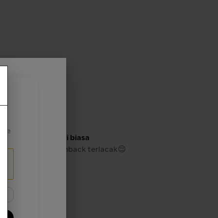
orit kamu
ode
ainkan game seperti biasa
ambil menunggu Cashback terlacak😌