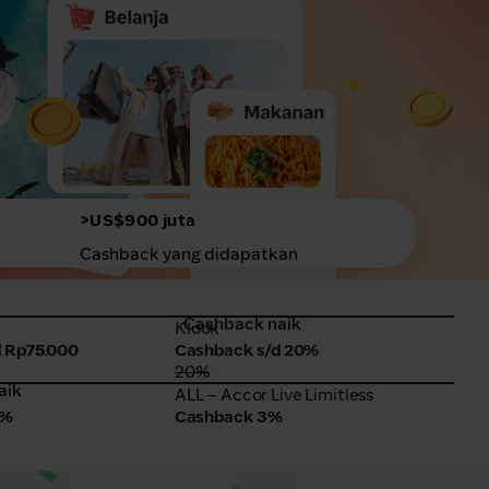
>US$900 juta
Cashback yang didapatkan
Cashback naik
Klook
Sing
Klook
Sing
 Rp75.000
Cashback s/d 20%
Cas
20%
aik
Ca
ALL – Accor Live Limitless
Sho
ALL – Accor Live Limitless
Sho
0%
Cashback 3%
Cas
99