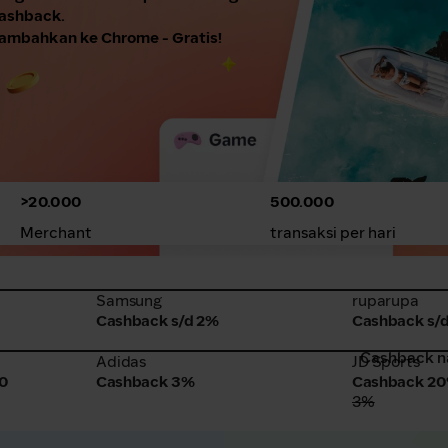
Cashback.
ambahkan ke Chrome - Gratis!
>20.000
500.000
Merchant
transaksi per hari
Samsung
ruparupa
Samsung
ruparupa
Cashback s/d 2%
Cashback s/d
Cashback n
Adidas
JD Sports
Adidas
JD Sports
0
Cashback 3%
Cashback 2
3%