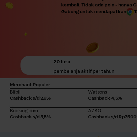
kembali. Tidak ada poin - hanya 
Gabung untuk mendapatkan
T
20 Juta
pembelanja aktif per tahun
Merchant Populer
Blibli
Watsons
Blibli
Watsons
Cashback s/d 2,6%
Cashback 4,5%
Booking.com
AZKO
Booking.com
AZKO
Cashback s/d 5,5%
Cashback s/d Rp75.00