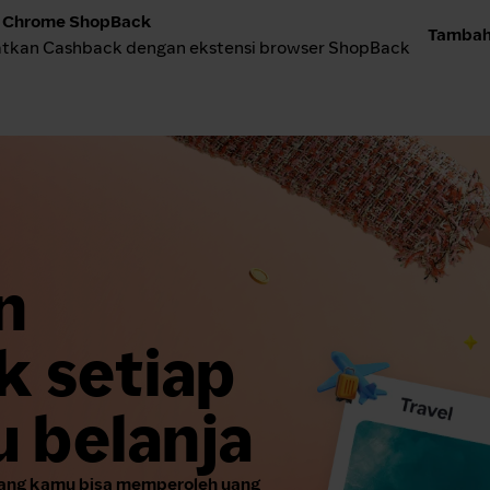
i Chrome ShopBack
Tambahk
atkan Cashback dengan ekstensi browser ShopBack
n
 setiap
u belanja
rang kamu bisa memperoleh uang