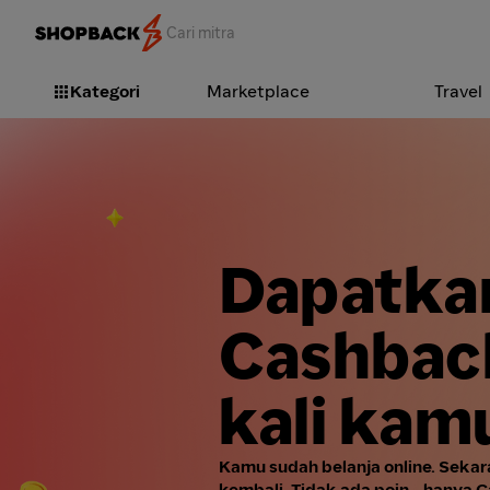
Kategori
Marketplace
Travel
Dapatka
Cashback
kali kam
Kamu sudah belanja online. Seka
kembali. Tidak ada poin - hanya 