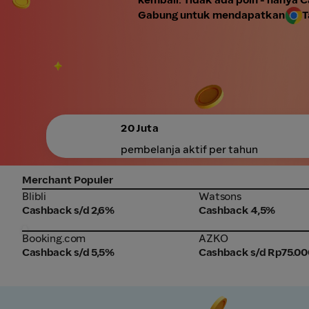
Gabung untuk mendapatkan
T
20 Juta
pembelanja aktif per tahun
Merchant Populer
Blibli
Watsons
Blibli
Watsons
Cashback s/d 2,6%
Cashback 4,5%
Booking.com
AZKO
Booking.com
AZKO
Cashback s/d 5,5%
Cashback s/d Rp75.00