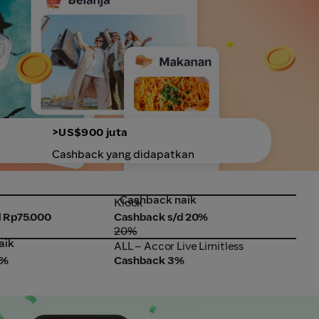
>US$900 juta
Cashback yang didapatkan
Cashback naik
Klook
Sing
Klook
Sing
 Rp75.000
Cashback s/d 20%
Cas
20%
aik
Ca
ALL – Accor Live Limitless
Sho
ALL – Accor Live Limitless
Sho
0%
Cashback 3%
Cas
99