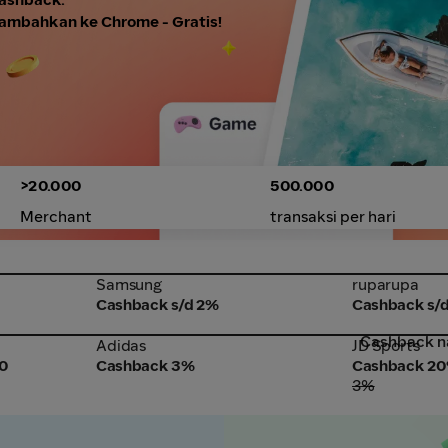
ambahkan ke Chrome - Gratis!
>20.000
500.000
Merchant
transaksi per hari
Samsung
ruparupa
Samsung
ruparupa
Cashback s/d 2%
Cashback s/d
Cashback n
Adidas
JD Sports
Adidas
JD Sports
0
Cashback 3%
Cashback 2
3%