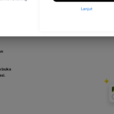
Lanjut
an
 buka
si.