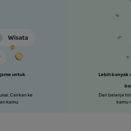
 game untuk
Lebih banyak 
ba
unai. Cairkan ke
Dari belanja hi
nan kamu.
kamu m