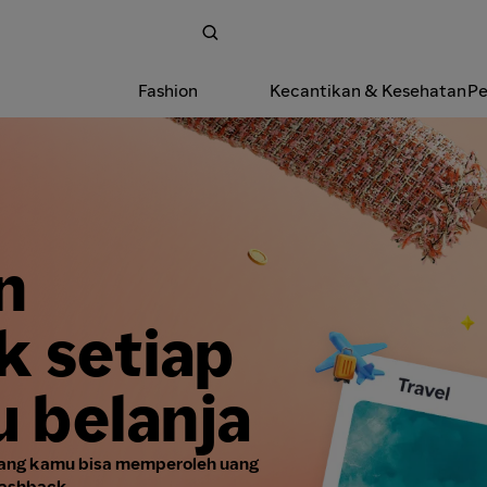
Fashion
Kecantikan & Kesehatan
Pe
n
 setiap
u belanja
rang kamu bisa memperoleh uang
Cashback.