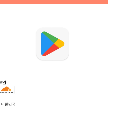
hopback_app_download3
보안