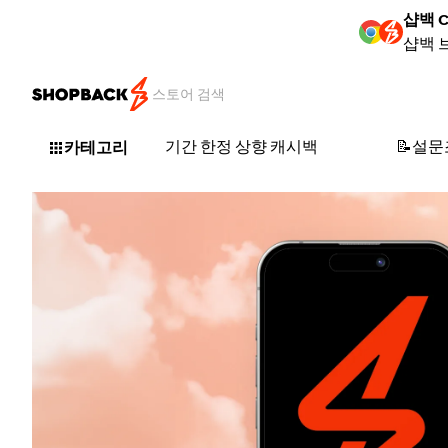
샵백 
샵백 
기간 한정 상향 캐시백
📝설
카테고리
shopback_app_header